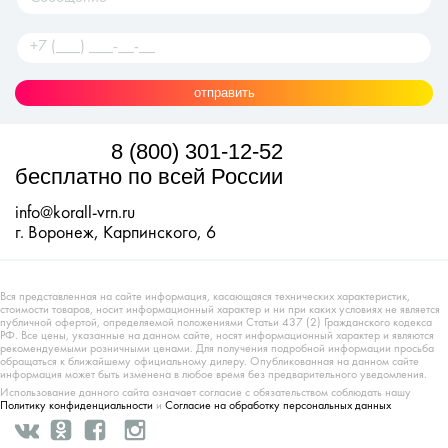
отправить
8 (800) 301-12-52
бесплатно по всей России
info@korall-vrn.ru
г. Воронеж, Карпинского, 6
Вся представленная на сайте информация, касающаяся технических характеристик,
стоимости товаров, носит информационный характер и ни при каких условиях не является
публичной офертой, определяемой положениями Статьи 437 (2) Гражданского кодекса
РФ. Все цены, указанные на данном сайте, носят информационный характер и являются
рекомендуемыми розничными ценами. Для получения подробной информации просьба
обращаться к ближайшему официальному дилеру. Опубликованная на данном сайте
информация может быть изменена в любое время без предварительного уведомления.
Использование данного сайта означает согласие с обязательством соблюдать нашу
Политику конфиденциальности
и
Согласие на обработку персональных данных