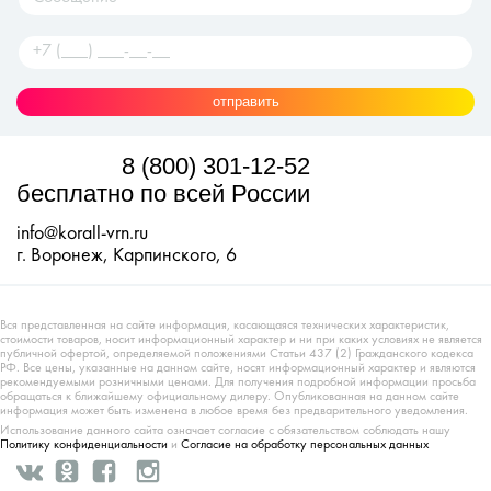
отправить
8 (800) 301-12-52
бесплатно по всей России
info@korall-vrn.ru
г. Воронеж, Карпинского, 6
Вся представленная на сайте информация, касающаяся технических характеристик,
стоимости товаров, носит информационный характер и ни при каких условиях не является
публичной офертой, определяемой положениями Статьи 437 (2) Гражданского кодекса
РФ. Все цены, указанные на данном сайте, носят информационный характер и являются
рекомендуемыми розничными ценами. Для получения подробной информации просьба
обращаться к ближайшему официальному дилеру. Опубликованная на данном сайте
информация может быть изменена в любое время без предварительного уведомления.
Использование данного сайта означает согласие с обязательством соблюдать нашу
Политику конфиденциальности
и
Согласие на обработку персональных данных