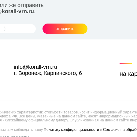
или же отправить
korall-vrn.ru
.
отправить
info@korall-vrn.ru
г. Воронеж, Карпинского, 6
на ка
ических характеристик, стоимости товаров, носит информационный характер
одекса РФ. Все цены, указанные на данном сайте, носят информационный х
 к ближайшему официальному дилеру. Опубликованная на данном сайте инф
ельством соблюдать нашу
Политику конфиденциальности
и
Согласие на обраб