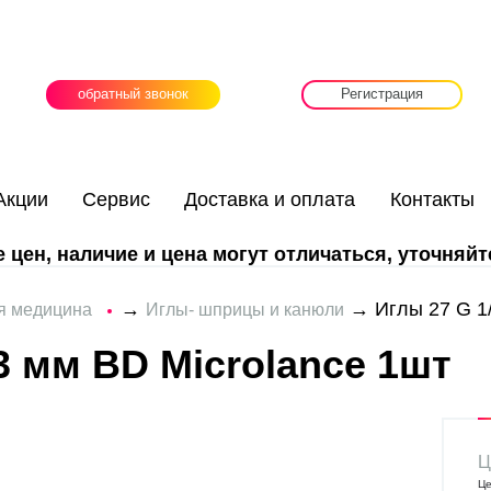
обратный звонок
Регистрация
Акции
Сервис
Доставка и оплата
Контакты
цен, наличие и цена могут отличаться, уточняйт
→
→ Иглы 27 G 1/
ая медицина
Иглы- шприцы и канюли
13 мм BD Microlance 1шт
Ц
Це