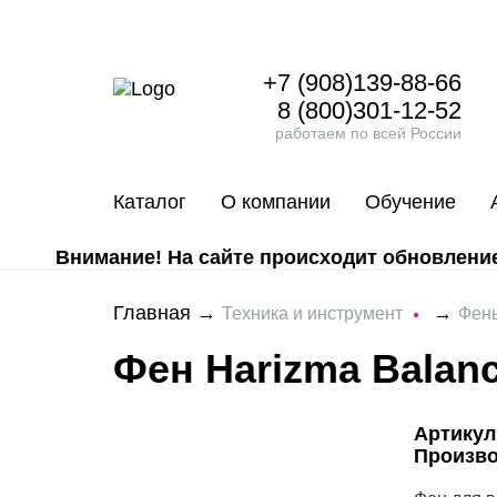
+7 (908)139-88-66
8 (800)301-12-52
работаем по всей России
Каталог
О компании
Обучение
Внимание! На сайте происходит обновление 
Главная
→
→
Техника и инструмент
Фен
Фен Harizma Balanc
Артикул
Произв