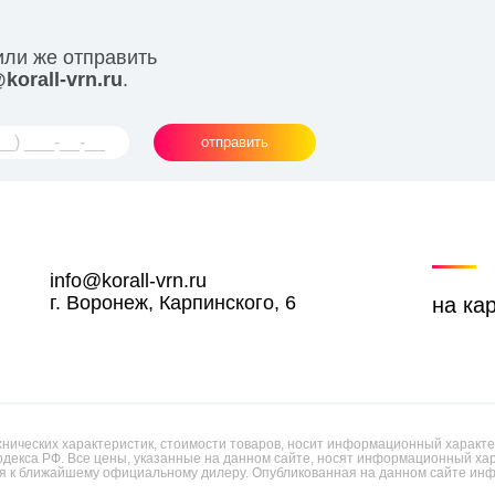
или же отправить
korall-vrn.ru
.
отправить
info@korall-vrn.ru
г. Воронеж, Карпинского, 6
на ка
ических характеристик, стоимости товаров, носит информационный характер
одекса РФ. Все цены, указанные на данном сайте, носят информационный х
 к ближайшему официальному дилеру. Опубликованная на данном сайте инф