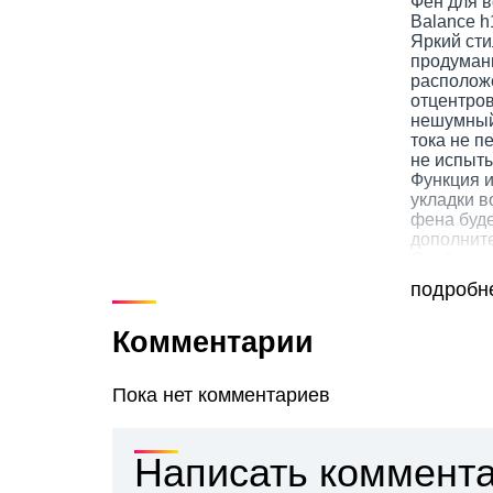
Фен для в
Balance h
Яркий сти
продуман
располож
отцентро
нешумный
тока не п
не испыты
Функция и
укладки в
фена буде
дополнит
Особеннос
подробн
Проф
Мощн
Комментарии
Встр
(эфф
Вес 
Пока нет комментариев
3 те
2 ре
Функ
Ручк
Написать коммент
руко