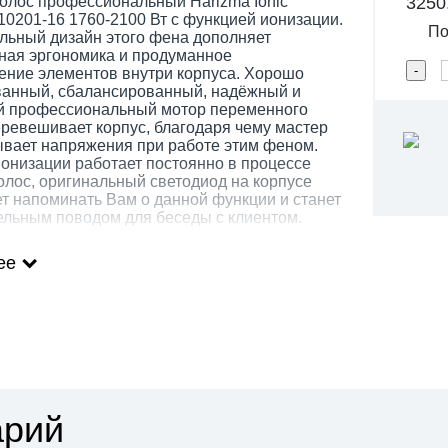
3250
олос профессиональный Harizma Ionic
10201-16 1760-2100 Вт с функцией ионизации.
Под
льный дизайн этого фена дополняет
ная эргономика и продуманное
ение элементов внутри корпуса. Хорошо
ванный, сбалансированный, надёжный и
 профессиональный мотор переменного
еревешивает корпус, благодаря чему мастер
вает напряжения при работе этим феном.
онизации работает постоянно в процессе
олос, оригинальный светодиод на корпусе
т напоминать Вам о данной функции и станет
ельным поводом для беседы с клиентом.
ти и технические характеристики:
ее
ессиональная мощность 1760-2100 Вт;
ый поток воздуха 85 м/час;
оенный генератор отрицательных ионов
ект "бальзама");
540 гр;
мпературных режима;
жима скорости воздушного потока;
ция "моментального охлаждения";
а удобна для работы как правой, так и левой
арий
й;