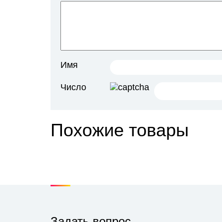
Супе
(дли
В ко
возд
укла
Имя
Число
Похожие товары
Задать вопрос