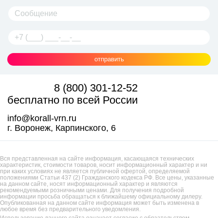
отправить
8 (800) 301-12-52
бесплатно по всей России
info@korall-vrn.ru
г. Воронеж, Карпинского, 6
Вся представленная на сайте информация, касающаяся технических
характеристик, стоимости товаров, носит информационный характер и ни
при каких условиях не является публичной офертой, определяемой
положениями Статьи 437 (2) Гражданского кодекса РФ. Все цены, указанные
на данном сайте, носят информационный характер и являются
рекомендуемыми розничными ценами. Для получения подробной
информации просьба обращаться к ближайшему официальному дилеру.
Опубликованная на данном сайте информация может быть изменена в
любое время без предварительного уведомления.