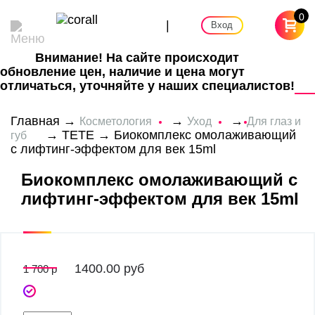
0
|
Вход
Внимание! На сайте происходит
обновление цен, наличие и цена могут
отличаться, уточняйте у наших специалистов!
Главная
→
→
→
Косметология
Уход
Для глаз и
→
TETE
→ Биокомплекс омолаживающий
губ
с лифтинг-эффектом для век 15ml
Биокомплекс омолаживающий с
лифтинг-эффектом для век 15ml
1400.00
руб
1 700 р