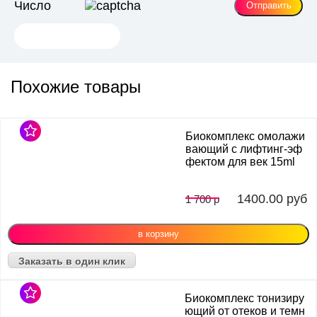
Число
Состав: WATER, SODIUM HYALURONATE, ALGAE
EXTRACT, PALMITOYL OLIGOPEPTIDE, PALMITOYL
TETRAPEPTIDE-7, TETRADECYL
AMINOBUTYROYLVALYLAMINOBUTYRIC UREA
TRIFLUOROACETATE, PALMITOYL TRIPEPTIDE-5,
Похожие товары
HYDROLYZED RICE PROTEIN, HYDROLYZED SOY
FLOUR, HYDROLYZED CANDIDA SAITOANA
EXTRACT, 2-METHYL-4-ISOTHIAZOLIN-3
Биокомплекс омолажи
вающий с лифтинг-эф
фектом для век 15ml
1400.00
руб
1 700 р
Заказать в один клик
Биокомплекс тонизиру
ющий от отеков и темн