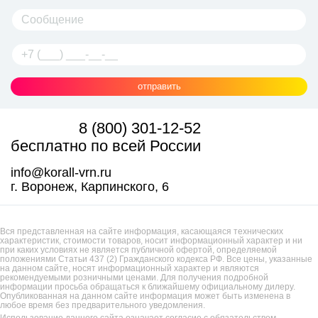
отправить
8 (800) 301-12-52
бесплатно по всей России
info@korall-vrn.ru
г. Воронеж, Карпинского, 6
Вся представленная на сайте информация, касающаяся технических
характеристик, стоимости товаров, носит информационный характер и ни
при каких условиях не является публичной офертой, определяемой
положениями Статьи 437 (2) Гражданского кодекса РФ. Все цены, указанные
на данном сайте, носят информационный характер и являются
рекомендуемыми розничными ценами. Для получения подробной
информации просьба обращаться к ближайшему официальному дилеру.
Опубликованная на данном сайте информация может быть изменена в
любое время без предварительного уведомления.