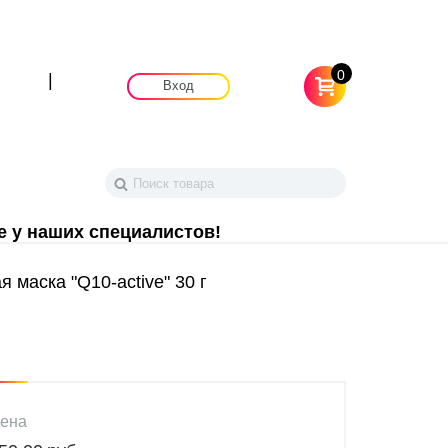
0
|
Вход
е у наших специалистов!
 маска "Q10-active" 30 г
ена