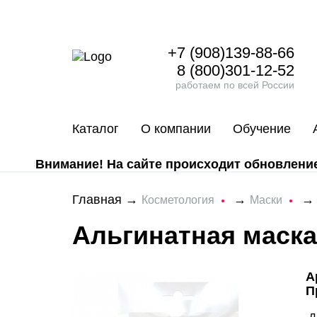
+7 (908)139-88-66
8 (800)301-12-52
работаем по всей России
Каталог
О компании
Обучение
Внимание! На сайте происходит обновление 
Главная
→
→
Косметология
Маски
Альгинатная маска 
А
П