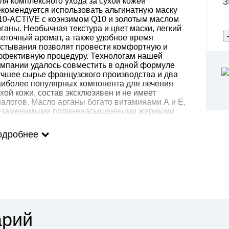
3
ля комплексного ухода за сухой кожей
екомендуется использовать альгинатную маску
10-ACTIVE с коэнзимом Q10 и золотым маслом
ганы. Необычная текстура и цвет маски, легкий
веточный аромат, а также удобное время
астывания позволят провести комфортную и
ффективную процедуру. Технологам нашей
омпании удалось совместить в одной формуле
учшее сырье французского производства и два
аиболее популярных компонента для лечения
хой кожи, состав эксклюзивен и не имеет
налогов. Масло арганы богато витаминами А и E,
езаменимыми полиненасыщенными жирными
ислотами, поэтому широко применяется в
осметических целях для лечения кожных
одробнее
тологий, таких как экзема, атопические
рматиты, сильная сухость, поэтому по праву
азывается специалистами индустрии красоты
жидким золотом". Коэнзим Q10 обеспечивает
нтиоксидантную защиту, стимулирует выработку
нергии, запускает естественные механизмы
моложения.
ктивные ингредиенты: альгинат натрия, масло
рганы, коэнзимQ10.
арий
пособ применения: перед применением