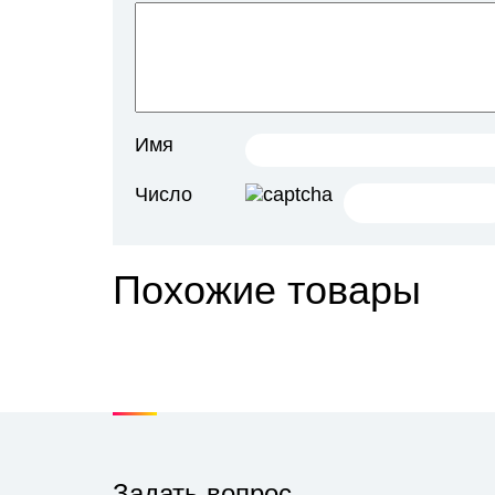
а
к
к
C
А
п
к
Имя
д
ш
м
Число
п
F
M
Похожие товары
Задать вопрос