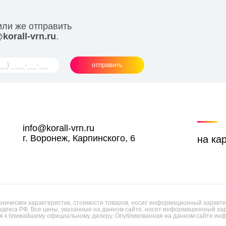
или же отправить
korall-vrn.ru
.
отправить
info@korall-vrn.ru
г. Воронеж, Карпинского, 6
на ка
ических характеристик, стоимости товаров, носит информационный характер
одекса РФ. Все цены, указанные на данном сайте, носят информационный х
 к ближайшему официальному дилеру. Опубликованная на данном сайте инф