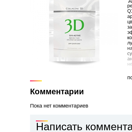
Д
р
Q
ар
ц
з
э
к
л
н
су
а
н
к
к
п
па
де
Комментарии
н
"
а
Пока нет комментариев
э
о
А
а
Написать коммент
С