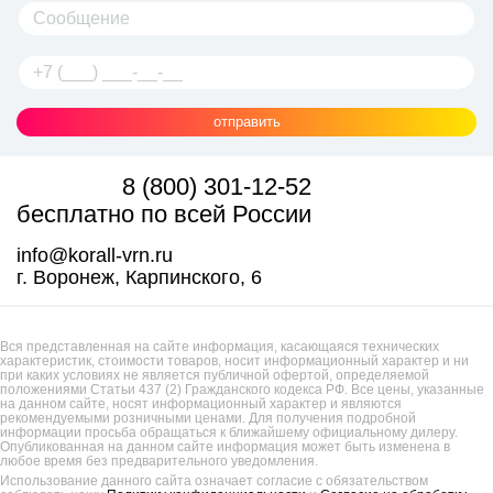
отправить
8 (800) 301-12-52
бесплатно по всей России
info@korall-vrn.ru
г. Воронеж, Карпинского, 6
Вся представленная на сайте информация, касающаяся технических
характеристик, стоимости товаров, носит информационный характер и ни
при каких условиях не является публичной офертой, определяемой
положениями Статьи 437 (2) Гражданского кодекса РФ. Все цены, указанные
на данном сайте, носят информационный характер и являются
рекомендуемыми розничными ценами. Для получения подробной
информации просьба обращаться к ближайшему официальному дилеру.
Опубликованная на данном сайте информация может быть изменена в
любое время без предварительного уведомления.
Использование данного сайта означает согласие с обязательством