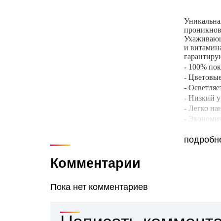
Уникальная
проникнов
Ухаживающ
и витамин
гарантирую
- 100% по
- Цветовы
- Осветляе
- Низкий 
- Легко на
- Экономи
Пропорции 
оксиданта)
подробн
Комментарии
Пока нет комментариев