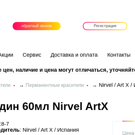
обратный звонок
Регистрация
Акции
Сервис
Доставка и оплата
Контакты
цен, наличие и цена могут отличаться, уточняйт
→
→
Nirvel / Art X 
ители
Перманентные красители
ин 60мл Nirvel ArtX
:8-7
одитель
: Nirvel / Art X / Испания
Цена