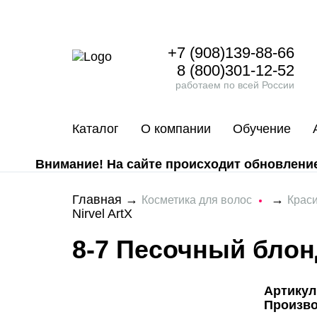
+7 (908)139-88-66
8 (800)301-12-52
работаем по всей России
Каталог
О компании
Обучение
Внимание! На сайте происходит обновление 
Главная
→
→
Косметика для волос
Крас
Nirvel ArtX
8-7 Песочный блонд
Артикул
Произв