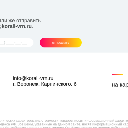
или же отправить
korall-vrn.ru
.
отправить
info@korall-vrn.ru
г. Воронеж, Карпинского, 6
на ка
ических характеристик, стоимости товаров, носит информационный характер
одекса РФ. Все цены, указанные на данном сайте, носят информационный х
 к ближайшему официальному дилеру. Опубликованная на данном сайте инф