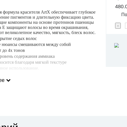
480.
 формула красителя ArtX обеспечивает глубокое
Под
ение пигментов и длительную фиксацию цвета.
ие компоненты на основе протеинов пшеницы
а Е защищают волосы во время окрашивания,
т великолепное качество, мягкость, блеск волос.
крытие седых волос
е нюансы смешиваются между собой
т до 4х тонов
уровень содержания аммиака
носится благодаря мягкой текстуре
чное использование.
смешивания: 1:1.5 (60 мл. красителя + 90 мл.
ее