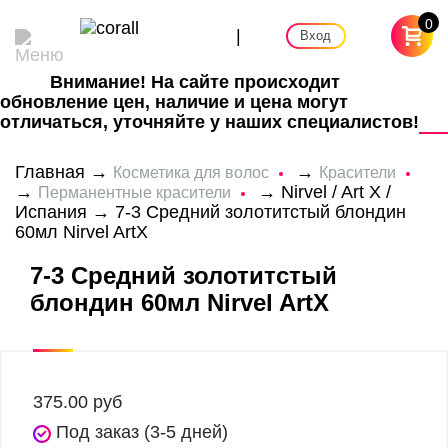
0
|
Вход
Внимание! На сайте происходит
обновление цен, наличие и цена могут
отличаться, уточняйте у наших специалистов!
Главная
→
→
Косметика для волос
Красители
→
→
Nirvel / Art X /
Перманентные красители
Испания
→ 7-3 Средний золотитстый блондин
60мл Nirvel ArtX
7-3 Средний золотитстый
блондин 60мл Nirvel ArtX
375.00
руб
Под заказ (3-5 дней)