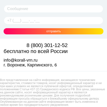
отправить
8 (800) 301-12-52
бесплатно по всей России
info@korall-vrn.ru
г. Воронеж, Карпинского, 6
Вся представленная на сайте информация, касающаяся технических
характеристик, стоимости товаров, носит информационный характер и ни
при каких условиях не является публичной офертой, определяемой
положениями Статьи 437 (2) Гражданского кодекса РФ. Все цены, указанные
на данном сайте, носят информационный характер и являются
рекомендуемыми розничными ценами. Для получения подробной
информации просьба обращаться к ближайшему официальному дилеру.
Опубликованная на данном сайте информация может быть изменена в
любое время без предварительного уведомления.