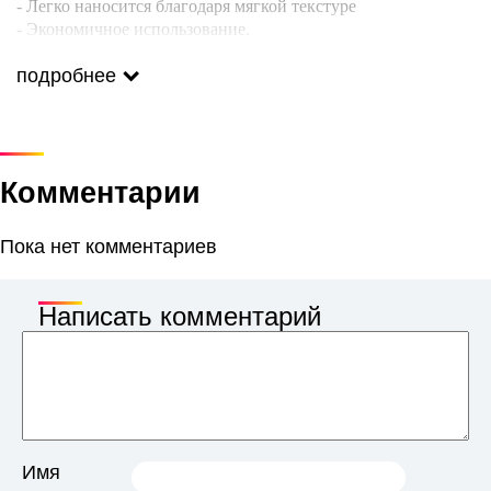
- Легко наносится благодаря мягкой текстуре
- Экономичное использование.
Пропорции смешивания: 1:1.5 (60 мл. красителя + 90 мл.
оксиданта)
подробнее
Комментарии
Пока нет комментариев
Написать комментарий
Имя