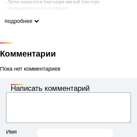
- Легко наносится благодаря мягкой текстуре
- Экономичное использование.
Пропорции смешивания: 1:1.5 (60 мл. красителя + 90 мл.
оксиданта)
подробнее
Комментарии
Пока нет комментариев
Написать комментарий
Имя