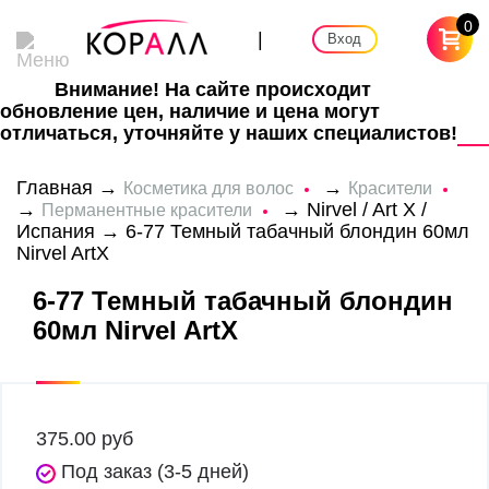
0
|
Вход
Внимание! На сайте происходит
обновление цен, наличие и цена могут
отличаться, уточняйте у наших специалистов!
Главная
→
→
Косметика для волос
Красители
→
→
Nirvel / Art X /
Перманентные красители
Испания
→ 6-77 Темный табачный блондин 60мл
Nirvel ArtX
6-77 Темный табачный блондин
60мл Nirvel ArtX
375.00
руб
Под заказ (3-5 дней)