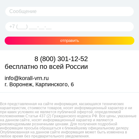
отправить
8 (800) 301-12-52
бесплатно по всей России
info@korall-vrn.ru
г. Воронеж, Карпинского, 6
Вся представленная на сайте информация, касающаяся технических
характеристик, стоимости товаров, носит информационный характер и ни
при каких условиях не является публичной офертой, определяемой
положениями Статьи 437 (2) Гражданского кодекса РФ. Все цены, указанные
на данном сайте, носят информационный характер и являются
рекомендуемыми розничными ценами. Для получения подробной
информации просьба обращаться к ближайшему официальному дилеру.
Опубликованная на данном сайте информация может быть изменена в
любое время без предварительного уведомления.