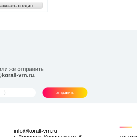
аказать в один
клик
или же отправить
korall-vrn.ru
.
отправить
info@korall-vrn.ru