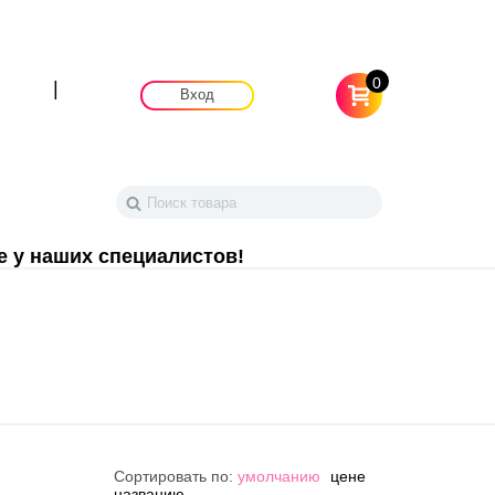
0
|
Вход
е у наших специалистов!
Сортировать по:
умолчанию
цене
названию