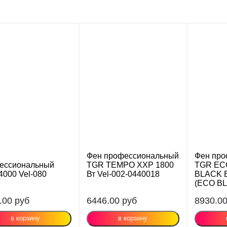
Фен профессиональный
Фен про
ессиональный
TGR TEMPO XXP 1800
TGR EC
4000 Vel-080
Вт Vel-002-0440018
BLACK 
(ECO B
.00
руб
6446.00
руб
8930.0