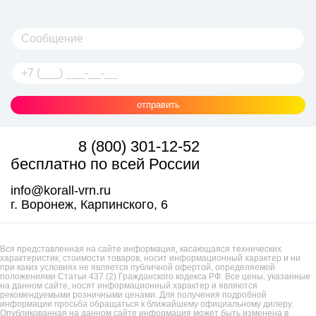
отправить
8 (800) 301-12-52
бесплатно по всей России
info@korall-vrn.ru
г. Воронеж, Карпинского, 6
Вся представленная на сайте информация, касающаяся технических
характеристик, стоимости товаров, носит информационный характер и ни
при каких условиях не является публичной офертой, определяемой
положениями Статьи 437 (2) Гражданского кодекса РФ. Все цены, указанные
на данном сайте, носят информационный характер и являются
рекомендуемыми розничными ценами. Для получения подробной
информации просьба обращаться к ближайшему официальному дилеру.
Опубликованная на данном сайте информация может быть изменена в